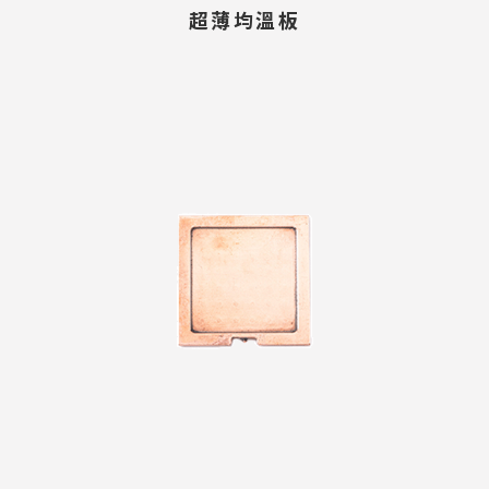
超薄均溫板