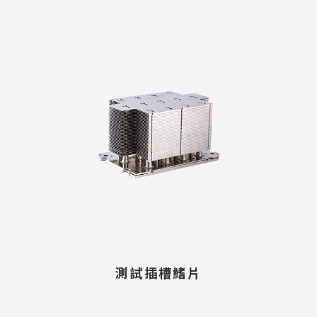
測試插槽鰭片