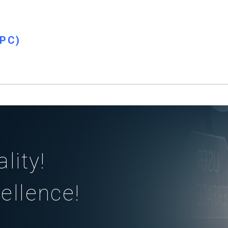
PC)
lity!
ellence!