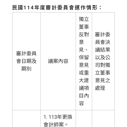
民國114年度審計委員會運作情形：
獨立
董事
反對
審計委
意
員會決
見、
議結果
審計委員
保留
以及公
會日期及
議案內容
意見
司對獨
期別
或重
立董事
大建
意見之
議項
處理
目內
容
1. 113年更換
會計師案。