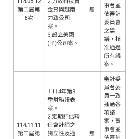
114.08.12
2.力致科技資
事會並
第二屆第
金貸與越南
無
依審計
6次
力致公司
委員會
案。
之建
3.設立美國
議，核
(子)公司案。
准通過
所有議
案。
審計委
員會委
1.114年第3
員一致
季財務報表
通過各
案。
項議
2.定期評估聘
案，董
114.11.11
任會計師之
事會並
第二屆第
獨立性及適
無
依審計