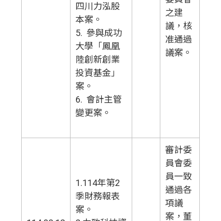
四川力泓股
之建
本案。
議，核
5. 參與成功
准通過
大學「鳳凰
議案。
陸創新創業
投資基金」
案。
6. 會計主管
變更案。
審計委
員會委
員一致
1.114年第2
通過各
季財務報表
項議
案。
案，董