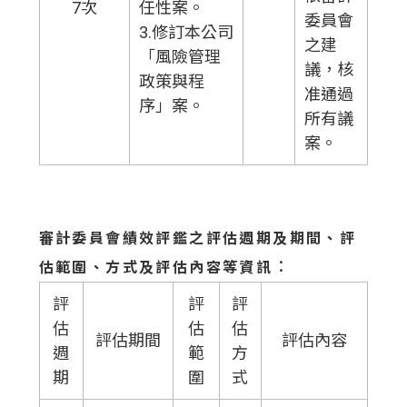
7次
任性案。
委員會
3.修訂本公司
之建
「風險管理
議，核
政策與程
准通過
序」案。
所有議
案。
審計委員會績效評鑑之評估週期及期間、評
：
估範圍、方式及評估內容等資訊
評
評
評
估
估
估
評估期間
評估內容
週
範
方
期
圍
式