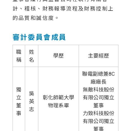
計、稽核、財務報導流程及財務控制上
的品質和誠信度。
審計委員會成員
職
姓
學歷
主要經歷
稱
名
聯電副總兼8C
廠廠長
獨
無敵科技股份
吳
立
彰化師範大學
有限公司獨立
英
董
物理系畢
董事
志
事
力致科技股份
有限公司獨立
董事