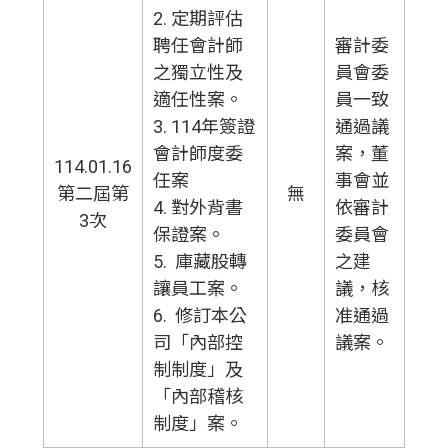
2. 定期評估
聘任會計師
審計委
之獨立性及
員會委
適任性案。
員一致
3. 114年簽證
通過議
會計師度委
案，董
114.01.16
任案
事會並
第二屆第
無
4. 對外背書
依審計
3次
保證案。
委員會
5. 庫藏股轉
之建
讓員工案。
議，核
6. 修訂本公
准通過
司「內部控
議案。
制制度」及
「內部稽核
制度」案。