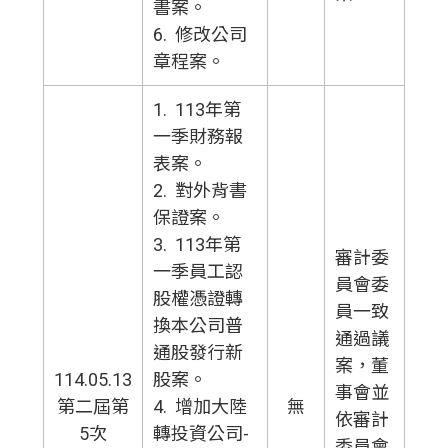
書案。
6. 修改公司
章程案。
1. 113年第
一季財務報
表案。
2. 對外背書
保證案。
3. 113年第
審計委
一季員工認
員會委
股權憑證轉
員一致
換本公司普
通過議
通股發行新
案，董
114.05.13
股案。
事會並
第二屆第
4. 增加大陸
無
依審計
5次
轉投資公司-
委員會