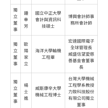
獨
鍾
國立中正大學
立
博興會計師事
幸
會計與資訊科
董
務所會計師
芳
技碩士
事
宏達國際電子
獨
歐
全球管理長
立
陽
海洋大學輪機
威盛信望愛慈
董
家
工程畢
善基金會董事
事
立
長
台灣大學機械
獨
楊
工程學系教授
立
威斯康辛大學
士
力致科技股份
董
機械工程博士
進
有限公司獨立
事
董事