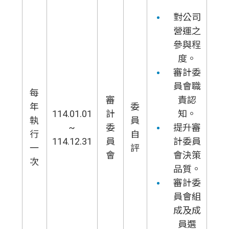
對公司
營運之
參與程
度。
審計委
員會職
每
審
責認
年
委
114.01.01
計
知。
執
員
~
委
提升審
行
自
114.12.31
員
計委員
一
評
會
會決策
次
品質。
審計委
員會組
成及成
員選