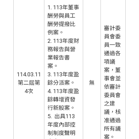
1. 113年董事
酬勞與員工
酬勞提撥比
審計委
例案。
員會委
2. 113年度財
員一致
務報告與營
通過各
業報告書
項議
案。
案，董
114.03.11
3. 113年度盈
事會並
第二屆第
餘分派案。
無
依審計
4次
4. 113年度盈
委員會
餘轉增資發
之建
行新股案。
議，核
5. 出具113
准通過
年度內部控
所有議
制制度聲明
案。